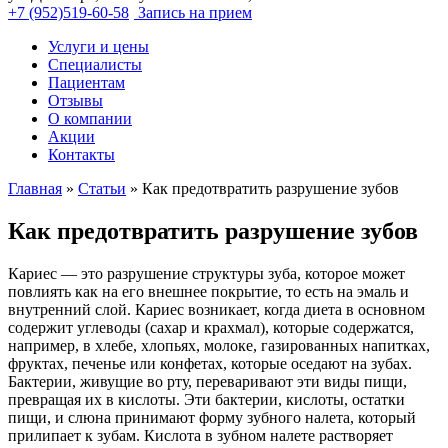
+7 (952)519-60-58
Запись на прием
Услуги и цены
Специалисты
Пациентам
Отзывы
О компании
Акции
Контакты
Главная
»
Статьи
»
Как предотвратить разрушение зубов
Как предотвратить разрушение зубов
Кариес — это разрушение структуры зуба, которое может
повлиять как на его внешнее покрытие, то есть на эмаль и
внутренний слой. Кариес возникает, когда диета в основном
содержит углеводы (сахар и крахмал), которые содержатся,
например, в хлебе, хлопьях, молоке, газированных напитках,
фруктах, печенье или конфетах, которые оседают на зубах.
Бактерии, живущие во рту, переваривают эти виды пищи,
превращая их в кислоты. Эти бактерии, кислоты, остатки
пищи, и слюна принимают форму зубного налета, который
прилипает к зубам. Кислота в зубном налете растворяет