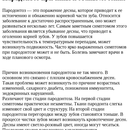
Пародонтоз — это поражение десны, которое приводит к ее
истончению и обнажению корневой части зуба. Относится
заболевание к достаточно распространенным, оно может
развиваться несколько лет. Самым заметным симптомом этого
заболевания является убывание десны, что приводит к
оголению корней зубов. У зубов повышается
чувствительность к температурным перепадам, может
возникнуть подвижность. Часто ярко выраженных симптомов
при пародонтозе может и не быть. Болезнь замечают врачи в
ходе планового осмотра.
Причин возникновения пародонтоза не так много. В
основном это связано с плохим кровоснабжением десен.
Такая проблема может возникнуть по причине возрастных
изменений, сахарного диабета, понижения иммунитета,
эндокринных нарушений.
Различают три стадии пародонтоза. На первой стадии
симптомы практически незаметны. Ткани пародонта слегка
изменяют свой цвет и структуру. На второй стадии
пародонтоза перегородки между зубов становятся тоньше. В
процессе чистки зубов может возникнуть кровотечение десен.
Десны имеют светло-розовый цвет, иногда могут чесаться.
Последняя стадия пародонтоза характеризуется